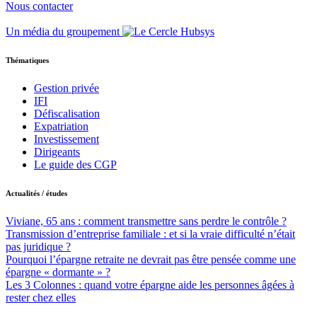
Nous contacter
Un média du groupement
Thématiques
Gestion privée
IFI
Défiscalisation
Expatriation
Investissement
Dirigeants
Le guide des CGP
Actualités / études
Viviane, 65 ans : comment transmettre sans perdre le contrôle ?
Transmission d’entreprise familiale : et si la vraie difficulté n’était
pas juridique ?
Pourquoi l’épargne retraite ne devrait pas être pensée comme une
épargne « dormante » ?
Les 3 Colonnes : quand votre épargne aide les personnes âgées à
rester chez elles