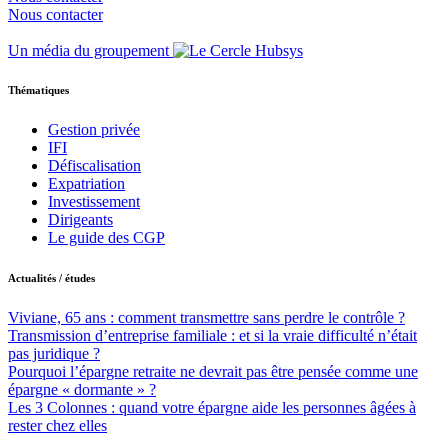
Nous contacter
Un média du groupement
Thématiques
Gestion privée
IFI
Défiscalisation
Expatriation
Investissement
Dirigeants
Le guide des CGP
Actualités / études
Viviane, 65 ans : comment transmettre sans perdre le contrôle ?
Transmission d’entreprise familiale : et si la vraie difficulté n’était
pas juridique ?
Pourquoi l’épargne retraite ne devrait pas être pensée comme une
épargne « dormante » ?
Les 3 Colonnes : quand votre épargne aide les personnes âgées à
rester chez elles