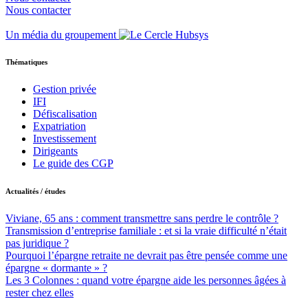
Nous contacter
Un média du groupement
Thématiques
Gestion privée
IFI
Défiscalisation
Expatriation
Investissement
Dirigeants
Le guide des CGP
Actualités / études
Viviane, 65 ans : comment transmettre sans perdre le contrôle ?
Transmission d’entreprise familiale : et si la vraie difficulté n’était
pas juridique ?
Pourquoi l’épargne retraite ne devrait pas être pensée comme une
épargne « dormante » ?
Les 3 Colonnes : quand votre épargne aide les personnes âgées à
rester chez elles