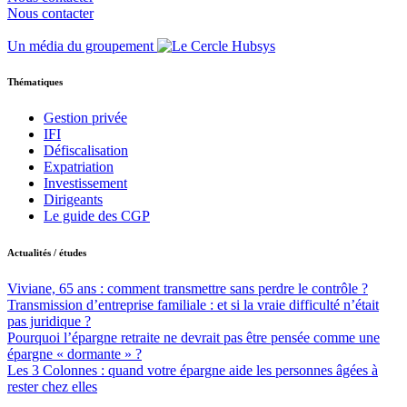
Nous contacter
Un média du groupement
Thématiques
Gestion privée
IFI
Défiscalisation
Expatriation
Investissement
Dirigeants
Le guide des CGP
Actualités / études
Viviane, 65 ans : comment transmettre sans perdre le contrôle ?
Transmission d’entreprise familiale : et si la vraie difficulté n’était
pas juridique ?
Pourquoi l’épargne retraite ne devrait pas être pensée comme une
épargne « dormante » ?
Les 3 Colonnes : quand votre épargne aide les personnes âgées à
rester chez elles