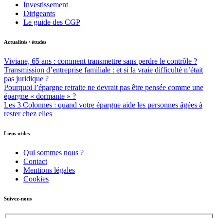
Investissement
Dirigeants
Le guide des CGP
Actualités / études
Viviane, 65 ans : comment transmettre sans perdre le contrôle ?
Transmission d’entreprise familiale : et si la vraie difficulté n’était
pas juridique ?
Pourquoi l’épargne retraite ne devrait pas être pensée comme une
épargne « dormante » ?
Les 3 Colonnes : quand votre épargne aide les personnes âgées à
rester chez elles
Liens utiles
Qui sommes nous ?
Contact
Mentions légales
Cookies
Suivez-nous