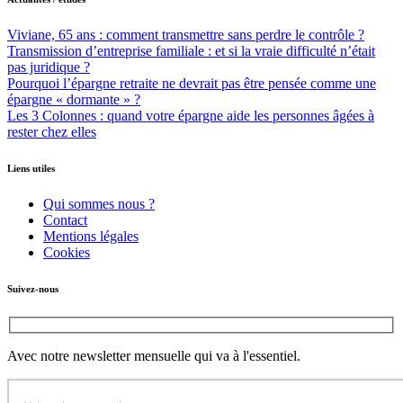
Viviane, 65 ans : comment transmettre sans perdre le contrôle ?
Transmission d’entreprise familiale : et si la vraie difficulté n’était
pas juridique ?
Pourquoi l’épargne retraite ne devrait pas être pensée comme une
épargne « dormante » ?
Les 3 Colonnes : quand votre épargne aide les personnes âgées à
rester chez elles
Liens utiles
Qui sommes nous ?
Contact
Mentions légales
Cookies
Suivez-nous
Avec notre newsletter mensuelle qui va à l'essentiel.