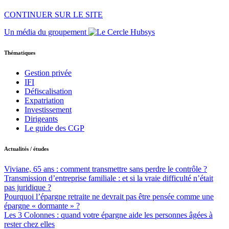
CONTINUER SUR LE SITE
Un média du groupement
Thématiques
Gestion privée
IFI
Défiscalisation
Expatriation
Investissement
Dirigeants
Le guide des CGP
Actualités / études
Viviane, 65 ans : comment transmettre sans perdre le contrôle ?
Transmission d’entreprise familiale : et si la vraie difficulté n’était
pas juridique ?
Pourquoi l’épargne retraite ne devrait pas être pensée comme une
épargne « dormante » ?
Les 3 Colonnes : quand votre épargne aide les personnes âgées à
rester chez elles