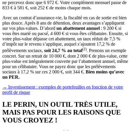
ne percevez donc que 6 972 €. Votre complément mensuel passe de
833 € à 581 €, soit 252 € de moins chaque mois.
Avec un contrat d’assurance-vie, la fiscalité en cas de sortie est bien
plus douce. Après 8 ans de détention, deux avantages s’appliquent
sur vos plus-values. D’abord
un abattement annuel
: 9 200 € si
vous êtes marié ou pacsé, 4 600 € si vous êtes célibataire. Ensuite, si
votre plus-value dépasse cet abattement, un taux réduit de 7,5 %
d’impôt sur le revenu s’applique, auquel s’ajoutent 17,2 % de
(2)
prélèvements sociaux,
soit 24,7 % au total
. Prenons un exemple
concret. Sur un retrait de 10 000 €, dont 2 000 € de plus-value, cette
plus-value est intégralement couverte par l’abattement annuel, même
pour un célibataire. Vous ne payez donc que les prélèvements
sociaux à 17,2 % sur ces 2 000 €, soit 344 €.
Bien moins qu’avec
un PER.
→ Investissement : exemples de portefeuilles en fonction de votre
profil de risque
LE PERIN, UN OUTIL TRÈS UTILE,
MAIS PAS POUR LES RAISONS QUE
VOUS CROYEZ !