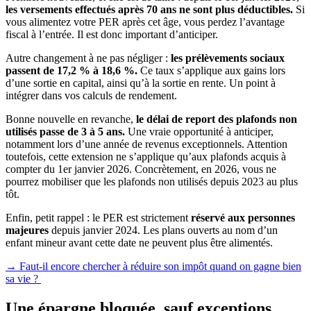
les versements effectués après 70 ans ne sont plus déductibles.
Si
vous alimentez votre PER après cet âge, vous perdez l’avantage
fiscal à l’entrée. Il est donc important d’anticiper.
Autre changement à ne pas négliger :
les prélèvements sociaux
passent de 17,2 % à 18,6 %.
Ce taux s’applique aux gains lors
d’une sortie en capital, ainsi qu’à la sortie en rente. Un point à
intégrer dans vos calculs de rendement.
Bonne nouvelle en revanche,
le délai de report des plafonds non
utilisés passe de 3 à 5 ans.
Une vraie opportunité à anticiper,
notamment lors d’une année de revenus exceptionnels. Attention
toutefois, cette extension ne s’applique qu’aux plafonds acquis à
compter du 1
er
janvier 2026. Concrètement, en 2026, vous ne
pourrez mobiliser que les plafonds non utilisés depuis 2023 au plus
tôt.
Enfin, petit rappel : le PER est strictement
réservé aux personnes
majeures
depuis janvier 2024. Les plans ouverts au nom d’un
enfant mineur avant cette date ne peuvent plus être alimentés.
→ Faut-il encore chercher à réduire son impôt quand on gagne bien
sa vie ?
Une épargne bloquée, sauf exceptions