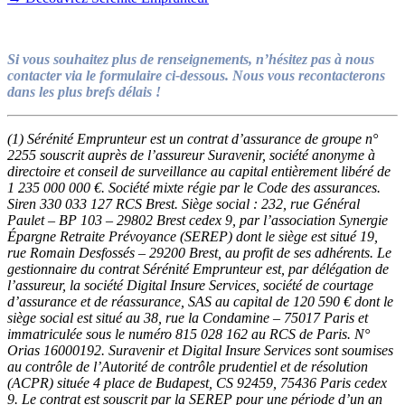
Si vous souhaitez plus de renseignements, n’hésitez pas à nous
contacter via le formulaire ci-dessous. Nous vous recontacterons
dans les plus brefs délais !
(1)
Sérénité Emprunteur est un contrat d’assurance de groupe n°
2255 souscrit auprès de l’assureur Suravenir, société anonyme à
directoire et conseil de surveillance au capital entièrement libéré de
1 235 000 000 €. Société mixte régie par le Code des assurances.
Siren 330 033 127 RCS Brest. Siège social : 232, rue Général
Paulet – BP 103 – 29802 Brest cedex 9, par l’association Synergie
Épargne Retraite Prévoyance (SEREP) dont le siège est situé 19,
rue Romain Desfossés – 29200 Brest, au profit de ses adhérents. Le
gestionnaire du contrat Sérénité Emprunteur est, par délégation de
l’assureur, la société Digital Insure Services, société de courtage
d’assurance et de réassurance, SAS au capital de 120 590 € dont le
siège social est situé au 38, rue la Condamine – 75017 Paris et
immatriculée sous le numéro 815 028 162 au RCS de Paris. N°
Orias 16000192. Suravenir et Digital Insure Services sont soumises
au contrôle de l’Autorité de contrôle prudentiel et de résolution
(ACPR) située 4 place de Budapest, CS 92459, 75436 Paris cedex
9. Le contrat est souscrit par la SEREP pour une période d’un an