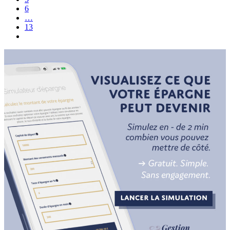
6
…
13