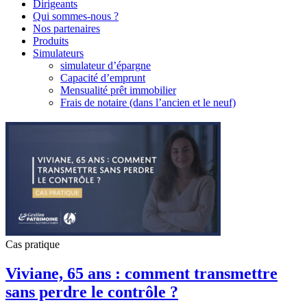
Dirigeants
Qui sommes-nous ?
Nos partenaires
Produits
Simulateurs
simulateur d’épargne
Capacité d’emprunt
Mensualité prêt immobilier
Frais de notaire (dans l’ancien et le neuf)
Cas pratique
Viviane, 65 ans : comment transmettre
sans perdre le contrôle ?