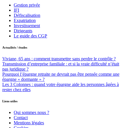
Gestion privée
IFI
Défiscalisation
Expatriation
Investissement
Dirigeants
Le guide des CGP
Actualités / études
Viviane, 65 ans : comment transmettre sans perdre le contrôle ?
Transmission d’entreprise familiale : et si la vraie difficulté n’était
pas juridique ?
Pourquoi l’épargne retraite ne devrait pas être pensée comme une
épargne « dormante » ?
Les 3 Colonnes : quand votre épargne aide les personnes âgées à
rester chez elles
Liens utiles
Qui sommes nous ?
Contact
Mentions légales
Cookies