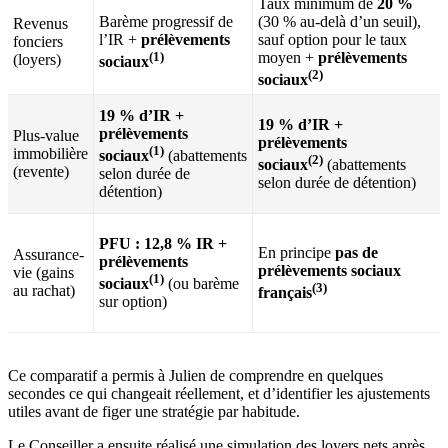
Taux minimum de
20 %
Barème progressif de
(30 % au-delà d’un seuil),
Revenus
l’IR +
prélèvements
sauf option pour le taux
fonciers
(1)
moyen +
prélèvements
(loyers)
sociaux
(2)
sociaux
19 % d’IR +
19 % d’IR +
prélèvements
Plus-value
prélèvements
(1)
immobilière
sociaux
(abattements
(2)
sociaux
(abattements
(revente)
selon durée de
selon durée de détention)
détention)
PFU : 12,8 % IR +
En principe
pas de
Assurance-
prélèvements
prélèvements sociaux
vie (gains
(1)
sociaux
(ou barème
(3)
au rachat)
français
sur option)
Ce comparatif a permis à Julien de comprendre en quelques
secondes ce qui changeait réellement, et d’identifier les ajustements
utiles avant de figer une stratégie par habitude.
Le Conseiller a ensuite réalisé une simulation des loyers nets après