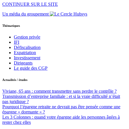
CONTINUER SUR LE SITE
Un média du groupement
Thématiques
Gestion privée
IFI
Défiscalisation
Expatriation
Investissement
Dirigeants
Le guide des CGP
Actualités / études
Viviane, 65 ans : comment transmettre sans perdre le contrôle ?
Transmission d’entreprise familiale : et si la vraie difficulté n’était
pas juridique ?
Pourquoi l’épargne retraite ne devrait pas être pensée comme une
épargne « dormante » ?
Les 3 Colonnes : quand votre épargne aide les personnes âgées à
rester chez elles