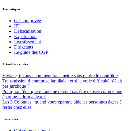
Thématiques
Gestion privée
IFI
Défiscalisation
Expatriation
Investissement
Dirigeants
Le guide des CGP
Actualités / études
Viviane, 65 ans : comment transmettre sans perdre le contrôle ?
Transmission d’entreprise familiale : et si la vraie difficulté n’était
pas juridique ?
Pourquoi l’épargne retraite ne devrait pas être pensée comme une
épargne « dormante » ?
Les 3 Colonnes : quand votre épargne aide les personnes âgées à
rester chez elles
Liens utiles
Qui sommes nous ?