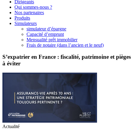
Dirigeants
Qui sommes-nous ?
Nos partenaires
Produits
Simulateurs
simulateur d’épargne
Capacité d’emprunt
Mensualité prêt immobilier
Frais de notaire (dans l’ancien et le neuf)
S’expatrier en France : fiscalité, patrimoine et pièges
à éviter
Actualité