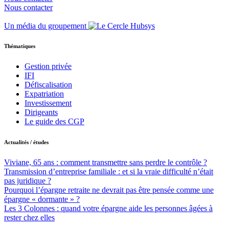
Nous contacter
Un média du groupement
Thématiques
Gestion privée
IFI
Défiscalisation
Expatriation
Investissement
Dirigeants
Le guide des CGP
Actualités / études
Viviane, 65 ans : comment transmettre sans perdre le contrôle ?
Transmission d’entreprise familiale : et si la vraie difficulté n’était
pas juridique ?
Pourquoi l’épargne retraite ne devrait pas être pensée comme une
épargne « dormante » ?
Les 3 Colonnes : quand votre épargne aide les personnes âgées à
rester chez elles