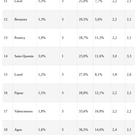
11
Laval
1,3%
3
25,9%
7,7%
2,2
2,1
12
Bressuire
1,3%
3
20,5%
5,6%
2,2
2,1
13
Pontivy
1,9%
3
28,7%
11,3%
2,2
2,1
14
Saint-Quentin
3,0%
1
23,8%
11,6%
3,0
3,3
15
Lunel
1,2%
3
27,9%
8,1%
1,8
2,6
16
Figeac
1,5%
3
28,8%
12,1%
2,2
2,2
17
Valenciennes
1,8%
3
33,6%
10,8%
2,2
2,2
18
Agen
1,6%
3
36,5%
14,6%
2,4
2,1