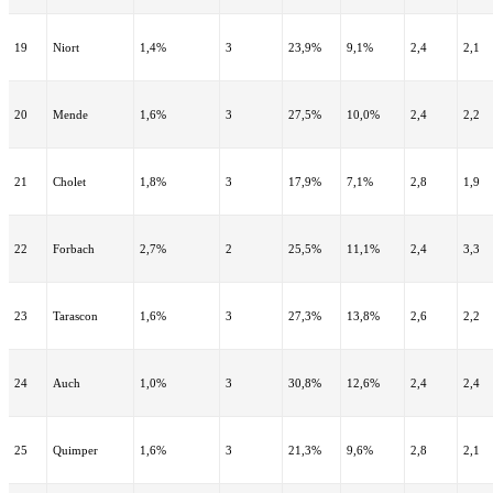
19
Niort
1,4%
3
23,9%
9,1%
2,4
2,1
20
Mende
1,6%
3
27,5%
10,0%
2,4
2,2
21
Cholet
1,8%
3
17,9%
7,1%
2,8
1,9
22
Forbach
2,7%
2
25,5%
11,1%
2,4
3,3
23
Tarascon
1,6%
3
27,3%
13,8%
2,6
2,2
24
Auch
1,0%
3
30,8%
12,6%
2,4
2,4
25
Quimper
1,6%
3
21,3%
9,6%
2,8
2,1