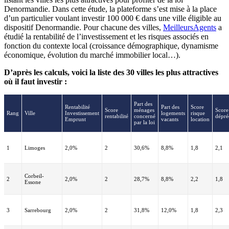
Denormandie. Dans cette étude, la plateforme s’est mise à la place
d’un particulier voulant investir 100 000 € dans une ville éligible au
dispositif Denormandie. Pour chacune des villes,
MeilleursAgents
a
étudié la rentabilité de l’investissement et les risques associés en
fonction du contexte local (croissance démographique, dynamisme
économique, évolution du marché immobilier local…).
D’après les calculs, voici la liste des 30 villes les plus attractives
où il faut investir :
Part des
Rentabilité
Part des
Score
Score
ménages
Score
Rang
Ville
Investissement
logements
risque
rentabilité
concerné
dépré
Emprunt
vacants
location
par la loi
1
Limoges
2,0%
2
30,6%
8,8%
1,8
2,1
Corbeil-
2
2,0%
2
28,7%
8,8%
2,2
1,8
Essone
3
Sarrebourg
2,0%
2
31,8%
12,0%
1,8
2,3