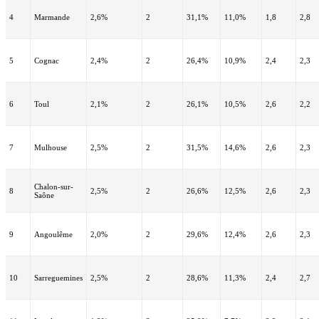
4
Marmande
2,6%
2
31,1%
11,0%
1,8
2,8
5
Cognac
2,4%
2
26,4%
10,9%
2,4
2,3
6
Toul
2,1%
2
26,1%
10,5%
2,6
2,2
7
Mulhouse
2,5%
2
31,5%
14,6%
2,6
2,3
Chalon-sur-
8
2,5%
2
26,6%
12,5%
2,6
2,3
Saône
9
Angoulême
2,0%
2
29,6%
12,4%
2,6
2,3
10
Sarreguemines
2,5%
2
28,6%
11,3%
2,4
2,7