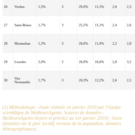
26
Verdun
1,5%
3
29,0%
11,5%
2,6
2,3
27
Saint-Brieuc
1,7%
3
25,5%
11,1%
2,4
2,6
28
Montauban
1,3%
3
26,6%
11,0%
2,2
2,8
29
Lourdes
2,0%
2
26,9%
16,6%
2,8
3,2
Vire
30
1,7%
3
26,3%
12,2%
2,6
2,5
Normandie
(1) Méthodologie : étude réalisée en janvier 2019 par l’équipe
scientifique de MeilleursAgents. Sources de données :
MeilleursAgents (loyers et prix/m2 au 1er janvier 2019) ; Insee
(données sur le parc locatif, revenus de la population, données
démographiques).