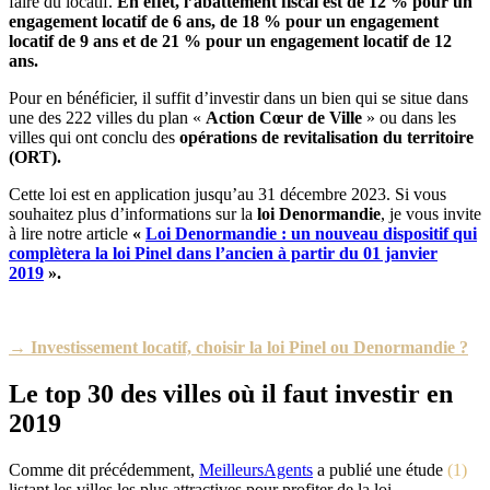
faire du locatif.
En effet, l’abattement fiscal est de 12 % pour un
engagement locatif de 6 ans, de 18 % pour un engagement
locatif de 9 ans et de 21 % pour un engagement locatif de 12
ans.
Pour en bénéficier, il suffit d’investir dans un bien qui se situe dans
une des 222 villes du plan «
Action Cœur de Ville
» ou dans les
villes qui ont conclu des
opérations de revitalisation du territoire
(ORT).
Cette loi est en application jusqu’au 31 décembre 2023. Si vous
souhaitez plus d’informations sur la
loi Denormandie
, je vous invite
à lire notre article
«
Loi Denormandie : un nouveau dispositif qui
complètera la loi Pinel dans l’ancien à partir du 01 janvier
2019
».
→ Investissement locatif, choisir la loi Pinel ou Denormandie ?
Le top 30 des villes où il faut investir en
2019
Comme dit précédemment,
MeilleursAgents
a publié une étude
(1)
listant les villes les plus attractives pour profiter de la loi