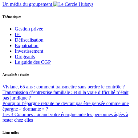
Un média du groupement
Thématiques
Gestion privée
IFI
Défiscalisation
Expatriation
Investissement
Dirigeants
Le guide des CGP
Actualités / études
Viviane, 65 ans : comment transmettre sans perdre le contrôle ?
Transmission d’entreprise familiale : et si la vraie difficulté n’était
pas juridique ?
Pourquoi l’épargne retraite ne devrait pas être pensée comme une
épargne « dormante » ?
Les 3 Colonnes : quand votre épargne aide les personnes âgées à
rester chez elles
Liens utiles