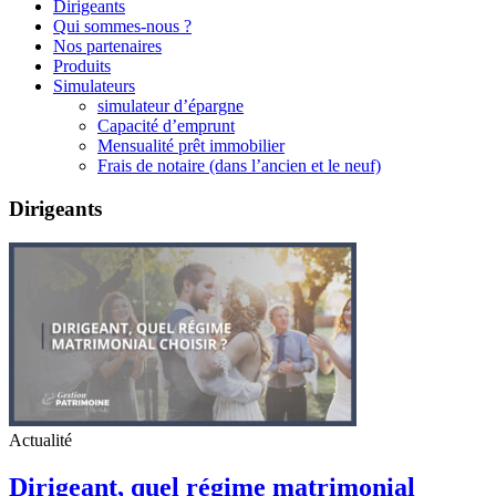
Dirigeants
Qui sommes-nous ?
Nos partenaires
Produits
Simulateurs
simulateur d’épargne
Capacité d’emprunt
Mensualité prêt immobilier
Frais de notaire (dans l’ancien et le neuf)
Dirigeants
Actualité
Dirigeant, quel régime matrimonial