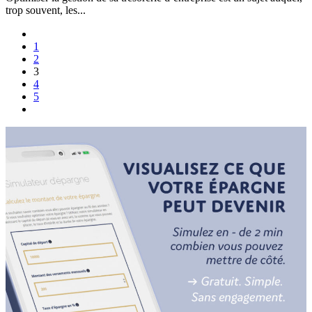
trop souvent, les...
1
2
3
4
5